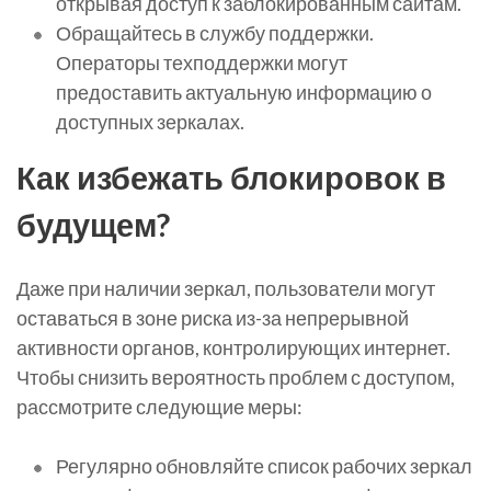
открывая доступ к заблокированным сайтам.
Обращайтесь в службу поддержки.
Операторы техподдержки могут
предоставить актуальную информацию о
доступных зеркалах.
Как избежать блокировок в
будущем?
Даже при наличии зеркал, пользователи могут
оставаться в зоне риска из-за непрерывной
активности органов, контролирующих интернет.
Чтобы снизить вероятность проблем с доступом,
рассмотрите следующие меры:
Регулярно обновляйте список рабочих зеркал