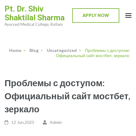
Skip
Pt. Dr. Shiv
to
APPLY NOW
Shaktilal Sharma
content
Ayurved Medical College, Ratlam
(Press
Enter)
Home
>
Blog
>
Uncategorized
>
Проблемы с доступом:
Официальный сайт мостбет, зеркало
Проблемы с доступом:
Официальный сайт мостбет,
зеркало
12 Jun,2025
Admin