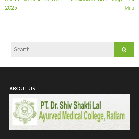
navigation
2025
Игр
Search
for:
ABOUT US