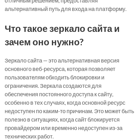
отличным решением, предоставляя
альтернативный путь для входа на платформу.
Что такое зеркало сайта и
зачем оно нужно?
Зеркало сайта — это альтернативная версия
основного веб-ресурса, которая позволяет
пользователям обходить блокировки и
ограничения. Зеркала создаются для
обеспечения постоянного доступа к сайту,
особенно в тех случаях, когда основной ресурс
недоступен по каким-то причинам. Это может быть
полезно в ситуациях, когда сайт блокируется
провайдером или временно недоступен из-за
технических работ.