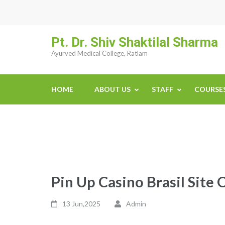
Skip
to
content
Pt. Dr. Shiv Shaktilal Sharma
(Press
Ayurved Medical College, Ratlam
Enter)
HOME
ABOUT US
STAFF
COURSE
Pin Up Casino Brasil Site O
13 Jun,2025
Admin