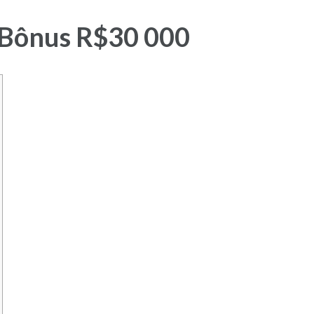
 Bônus R$30 000