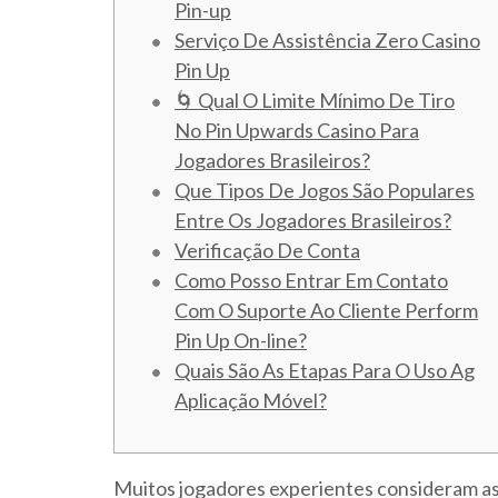
Pin-up
Serviço De Assistência Zero Casino
Pin Up
🌀 Qual O Limite Mínimo De Tiro
No Pin Upwards Casino Para
Jogadores Brasileiros?
Que Tipos De Jogos São Populares
Entre Os Jogadores Brasileiros?
Verificação De Conta
Como Posso Entrar Em Contato
Com O Suporte Ao Cliente Perform
Pin Up On-line?
Quais São As Etapas Para O Uso Ag
Aplicação Móvel?
Muitos jogadores experientes consideram as