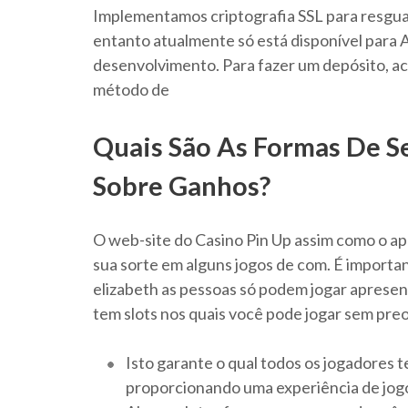
Implementamos criptografia SSL para resguar
entanto atualmente só está disponível para A
desenvolvimento. Para fazer um depósito, ac
método de
Quais São As Formas De S
Sobre Ganhos?
O web-site do Casino Pin Up assim como o apl
sua sorte em alguns jogos de com. É importa
elizabeth as pessoas só podem jogar apresen
tem slots nos quais você pode jogar sem pre
Isto garante o qual todos os jogadores t
proporcionando uma experiência de jogo