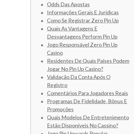
Odds Das Apostas
Informações Gerais E Jurídicas
Como Se Registrar Zero Pin Up
Quais As Vantagens E
Desvantagens Perform Pin Up
Jogo Responsável Zero Pin Up
Casino
Residentes De Quais Países Podem
Jogar No Pin Up Casino?
Validação Da Conta Após O
Registro
Comentários Para Jogadores Reais
Programas De Fidelidade, Bônus E
Promoções
Quais Modelos De Entretenimento
Estão Disponíveis No Cassino?
Jogo Pin Upwards Popular