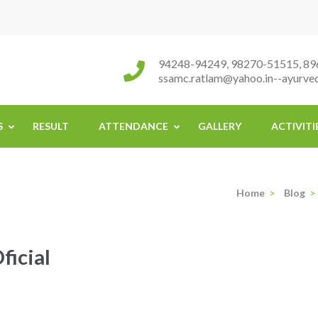
94248-94249, 98270-51515, 8
ssamc.ratlam@yahoo.in--ayurve
S
RESULT
ATTENDANCE
GALLERY
ACTIVITI
Home
>
Blog
>
ficial